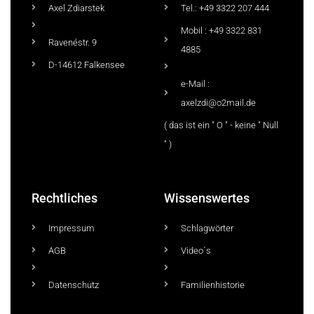
Axel Zdiarstek
Tel.: +49 3322 207 444
Mobil : +49 3322 831
Ravenéstr. 9
4885
D-14612 Falkensee
e-Mail :
axelzdi@o2mail.de
( das ist ein " O " - keine " Null
" )
Rechtliches
Wissenswertes
Impressum
Schlagwörter
AGB
Video´s
Datenschutz
Familienhistorie