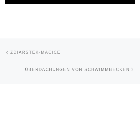
Beitragsnavigation
Vorheriger Beitrag
ZDIARSTEK-MACICE
Nä
ÜBERDACHUNGEN VON SCHWIMMBECKEN