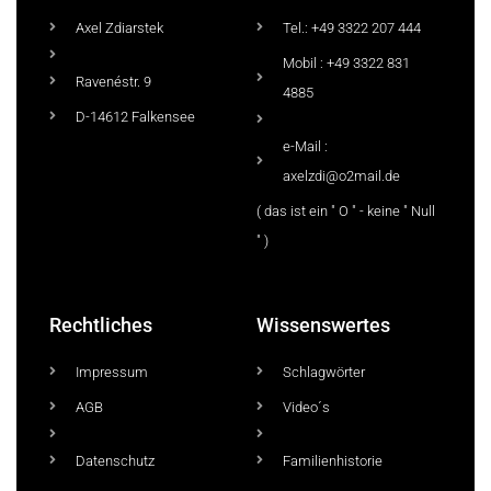
Axel Zdiarstek
Tel.: +49 3322 207 444
Mobil : +49 3322 831
Ravenéstr. 9
4885
D-14612 Falkensee
e-Mail :
axelzdi@o2mail.de
( das ist ein " O " - keine " Null
" )
Rechtliches
Wissenswertes
Impressum
Schlagwörter
AGB
Video´s
Datenschutz
Familienhistorie